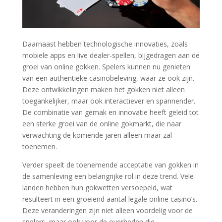
Daarnaast hebben technologische innovaties, zoals
mobiele apps en live dealer-spellen, bijgedragen aan de
groei van online gokken. Spelers kunnen nu genieten
van een authentieke casinobeleving, waar ze ook zijn.
Deze ontwikkelingen maken het gokken niet alleen
toegankelijker, maar ook interactiever en spannender.
De combinatie van gemak en innovatie heeft geleid tot
een sterke groei van de online gokmarkt, die naar
verwachting de komende jaren alleen maar zal
toenemen.
Verder speelt de toenemende acceptatie van gokken in
de samenleving een belangrijke rol in deze trend. Vele
landen hebben hun gokwetten versoepeld, wat
resulteert in een groeiend aantal legale online casino’s.
Deze veranderingen zijn niet alleen voordelig voor de
spelers, maar ook voor de overheden die