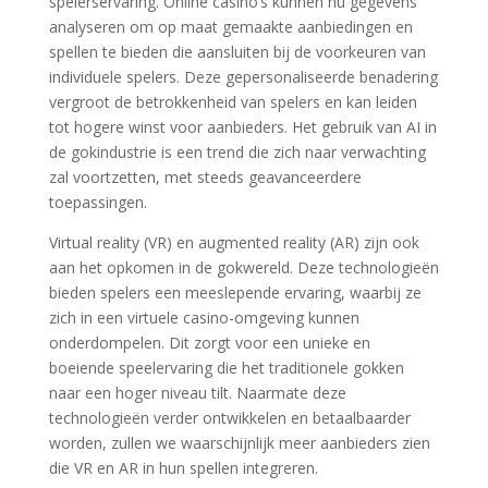
spelerservaring. Online casino’s kunnen nu gegevens
analyseren om op maat gemaakte aanbiedingen en
spellen te bieden die aansluiten bij de voorkeuren van
individuele spelers. Deze gepersonaliseerde benadering
vergroot de betrokkenheid van spelers en kan leiden
tot hogere winst voor aanbieders. Het gebruik van AI in
de gokindustrie is een trend die zich naar verwachting
zal voortzetten, met steeds geavanceerdere
toepassingen.
Virtual reality (VR) en augmented reality (AR) zijn ook
aan het opkomen in de gokwereld. Deze technologieën
bieden spelers een meeslepende ervaring, waarbij ze
zich in een virtuele casino-omgeving kunnen
onderdompelen. Dit zorgt voor een unieke en
boeiende speelervaring die het traditionele gokken
naar een hoger niveau tilt. Naarmate deze
technologieën verder ontwikkelen en betaalbaarder
worden, zullen we waarschijnlijk meer aanbieders zien
die VR en AR in hun spellen integreren.