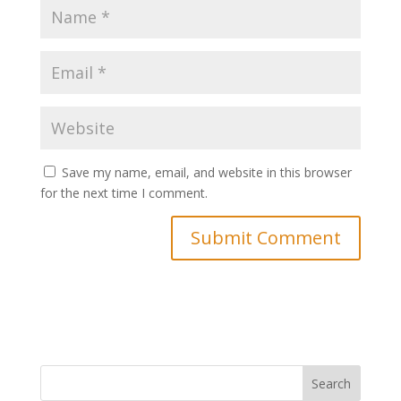
Save my name, email, and website in this browser
for the next time I comment.
Search