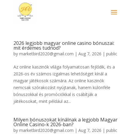
2026 legjobb magyar online casino bónuszai:
mit érdemes tudnod?
by
marketbird2020@gmail.com
|
Aug 7, 2026
|
public
Az online kaszinók világa folyamatosan fejlődik, és a
2026-os év számos izgalmas lehetőséget kínál a
magyar játékosok számára. Az online kaszinók
nemcsak szórakozást nyújtanak, hanem különféle
bónuszokkal és promóciókkal is csábítják a
játékosokat, mint például az...
Milyen bónuszokat kínálnak a legjobb Magyar
Online Casino-k 2026-ban?
by
marketbird2020@gmail.com
|
Aug 7, 2026
|
public