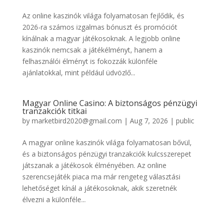
Az online kaszinók világa folyamatosan fejlődik, és
2026-ra számos izgalmas bónuszt és promóciót
kínálnak a magyar játékosoknak. A legjobb online
kaszinók nemcsak a játékélményt, hanem a
felhasználói élményt is fokozzák különféle
ajánlatokkal, mint például üdvözlő...
Magyar Online Casino: A biztonságos pénzügyi
tranzakciók titkai
by
marketbird2020@gmail.com
|
Aug 7, 2026
|
public
A magyar online kaszinók világa folyamatosan bővül,
és a biztonságos pénzügyi tranzakciók kulcsszerepet
játszanak a játékosok élményében. Az online
szerencsejáték piaca ma már rengeteg választási
lehetőséget kínál a játékosoknak, akik szeretnék
élvezni a különféle...