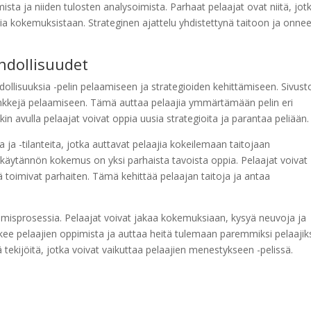
emista ja niiden tulosten analysoimista. Parhaat pelaajat ovat niitä, jot
a kokemuksistaan. Strateginen ajattelu yhdistettynä taitoon ja onne
hdollisuudet
ollisuuksia -pelin pelaamiseen ja strategioiden kehittämiseen. Sivusto
vinkkejä pelaamiseen. Tämä auttaa pelaajia ymmärtämään pelin eri
in avulla pelaajat voivat oppia uusia strategioita ja parantaa peliään.
a ja -tilanteita, jotka auttavat pelaajia kokeilemaan taitojaan
ä käytännön kokemus on yksi parhaista tavoista oppia. Pelaajat voivat
stä toimivat parhaiten. Tämä kehittää pelaajan taitoja ja antaa
misprosessia. Pelaajat voivat jakaa kokemuksiaan, kysyä neuvoja ja
ukee pelaajien oppimista ja auttaa heitä tulemaan paremmiksi pelaajiks
 tekijöitä, jotka voivat vaikuttaa pelaajien menestykseen -pelissä.