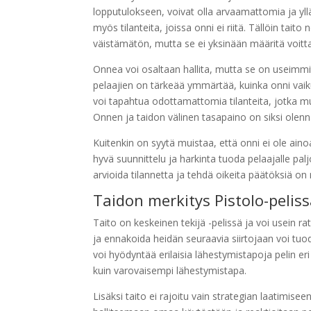
lopputulokseen, voivat olla arvaamattomia ja yll
myös tilanteita, joissa onni ei riitä. Tällöin tai
väistämätön, mutta se ei yksinään määritä voitt
Onnea voi osaltaan hallita, mutta se on useimmit
pelaajien on tärkeää ymmärtää, kuinka onni vaiku
voi tapahtua odottamattomia tilanteita, jotka mu
Onnen ja taidon välinen tasapaino on siksi olenna
Kuitenkin on syytä muistaa, että onni ei ole ainoa
hyvä suunnittelu ja harkinta tuoda pelaajalle p
arvioida tilannetta ja tehdä oikeita päätöksiä 
Taidon merkitys Pistolo-pelis
Taito on keskeinen tekijä -pelissä ja voi usein ra
ja ennakoida heidän seuraavia siirtojaan voi tuo
voi hyödyntää erilaisia lähestymistapoja pelin eri
kuin varovaisempi lähestymistapa.
Lisäksi taito ei rajoitu vain strategian laatimis