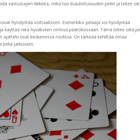
a vastustajien liikkeitä, mikä tuo lisäulottuvuuden peliin ja tekee sii
at voivat hyödyntää voittaakseen. Esimerkiksi pelaaja voi hyödyntää
tä ja käyttää niitä hyväkseen omissa päätöksissään. Tämä tekee siitä pe
inen ajattelu ovat keskeisessä roolissa. On tärkeää kehittää omaa
 peliä jatkuvasti.