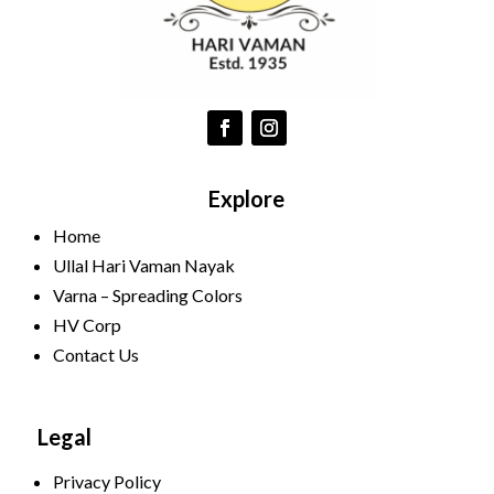
Explore
Home
Ullal Hari Vaman Nayak
Varna – Spreading Colors
HV Corp
Contact Us
Legal
Privacy Policy