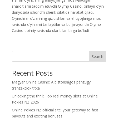
Har bir o’yinchining ehtiyojlariga mos keladigan
sharoitlarni taqdim etuvchi Olymp Casino, onlayn o’yin
dunyosida ishonchli sherik sifatida harakat qiladi.
O’yinchilar o’zlarining qiziqishlari va ehtiyojlariga mos
ravishda o’yinlarni tanlaydilar va bu jarayonda Olymp
Casino doimiy ravishda ular bilan birga bo’ladi.
Search
Recent Posts
Magyar Online Casino: A biztonságos pénzügyi
tranzakciók titkai
Unlocking the thrill: Top real money slots at Online
Pokies NZ 2026
Online Pokies NZ official site: your gateway to fast
payouts and exciting bonuses