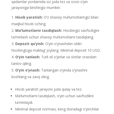
qadamlar yordamida siz juda tez va oson o’yin
jarayoniga kirishingiz mumkin:
Hisob yaratish:
O’z shaxsiy ma’lumotlaringiz bilan
maqbul hisob oching.
Ma’lumotlarni tasdiqlash:
Hisobingiz xavfsizligini
ta’minlash uchun shaxsiy ma’lumotlarni tasdiqlang.
Depozit qo’yish:
O’yin o’ynashdan oldin
hisobingizga mablag’ joylang. Minimal deposit 10 USD.
O’yin tanlash:
Turli xil o’yinlar va slotlar orasidan
tanlov qiling.
O’yin o’ynash:
Tanlangan o’yinda o’ynashni
boshlang va zavq oling.
Hisob yaratish jarayoni juda qulay va tez.
Ma’lumotlarni tasdiqlash, o’yin uchun xavfsizlikni
ta’minlaydi.
Minimal deposit normasi, keng doiradagi o’yinchilar