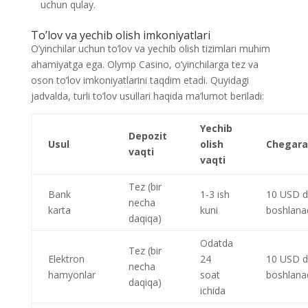
uchun qulay.
To’lov va yechib olish imkoniyatlari
O’yinchilar uchun to’lov va yechib olish tizimlari muhim
ahamiyatga ega. Olymp Casino, o’yinchilarga tez va
oson to’lov imkoniyatlarini taqdim etadi. Quyidagi
jadvalda, turli to’lov usullari haqida ma’lumot beriladi:
Yechib
Depozit
Usul
olish
Chegara
vaqti
vaqti
Tez (bir
Bank
1-3 ish
10 USD 
necha
karta
kuni
boshlana
daqiqa)
Odatda
Tez (bir
Elektron
24
10 USD 
necha
hamyonlar
soat
boshlana
daqiqa)
ichida