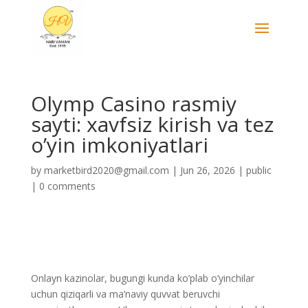
Olymp Casino rasmiy
sayti: xavfsiz kirish va tez
o’yin imkoniyatlari
by
marketbird2020@gmail.com
|
Jun 26, 2026
|
public
|
0 comments
Onlayn kazinolar, bugungi kunda ko’plab o’yinchilar
uchun qiziqarli va ma’naviy quvvat beruvchi