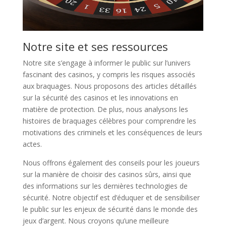
Notre site et ses ressources
Notre site s’engage à informer le public sur l’univers
fascinant des casinos, y compris les risques associés
aux braquages. Nous proposons des articles détaillés
sur la sécurité des casinos et les innovations en
matière de protection. De plus, nous analysons les
histoires de braquages célèbres pour comprendre les
motivations des criminels et les conséquences de leurs
actes.
Nous offrons également des conseils pour les joueurs
sur la manière de choisir des casinos sûrs, ainsi que
des informations sur les dernières technologies de
sécurité. Notre objectif est d’éduquer et de sensibiliser
le public sur les enjeux de sécurité dans le monde des
jeux d’argent. Nous croyons qu’une meilleure