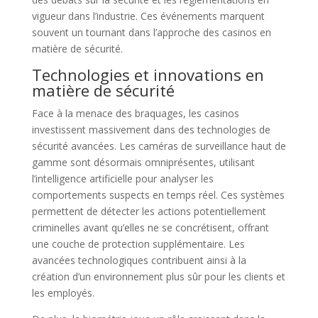
vigueur dans l’industrie. Ces événements marquent
souvent un tournant dans l’approche des casinos en
matière de sécurité.
Technologies et innovations en
matière de sécurité
Face à la menace des braquages, les casinos
investissent massivement dans des technologies de
sécurité avancées. Les caméras de surveillance haut de
gamme sont désormais omniprésentes, utilisant
l’intelligence artificielle pour analyser les
comportements suspects en temps réel. Ces systèmes
permettent de détecter les actions potentiellement
criminelles avant qu’elles ne se concrétisent, offrant
une couche de protection supplémentaire. Les
avancées technologiques contribuent ainsi à la
création d’un environnement plus sûr pour les clients et
les employés.