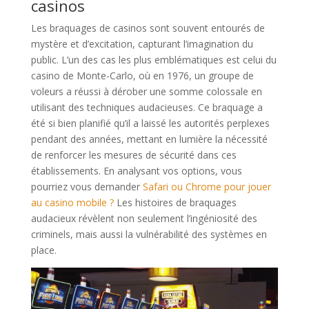
casinos
Les braquages de casinos sont souvent entourés de
mystère et d’excitation, capturant l’imagination du
public. L’un des cas les plus emblématiques est celui du
casino de Monte-Carlo, où en 1976, un groupe de
voleurs a réussi à dérober une somme colossale en
utilisant des techniques audacieuses. Ce braquage a
été si bien planifié qu’il a laissé les autorités perplexes
pendant des années, mettant en lumière la nécessité
de renforcer les mesures de sécurité dans ces
établissements. En analysant vos options, vous
pourriez vous demander
Safari ou Chrome pour jouer
au casino mobile ?
Les histoires de braquages
audacieux révèlent non seulement l’ingéniosité des
criminels, mais aussi la vulnérabilité des systèmes en
place.