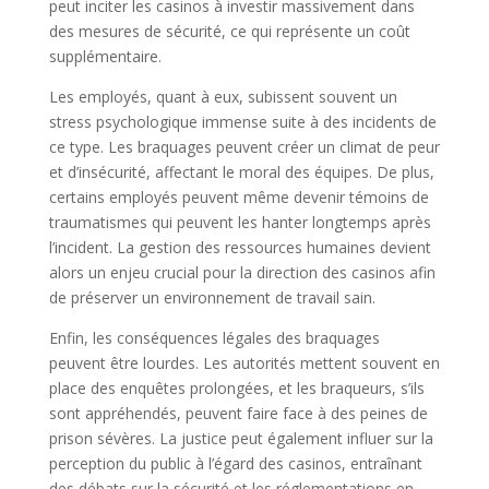
peut inciter les casinos à investir massivement dans
des mesures de sécurité, ce qui représente un coût
supplémentaire.
Les employés, quant à eux, subissent souvent un
stress psychologique immense suite à des incidents de
ce type. Les braquages peuvent créer un climat de peur
et d’insécurité, affectant le moral des équipes. De plus,
certains employés peuvent même devenir témoins de
traumatismes qui peuvent les hanter longtemps après
l’incident. La gestion des ressources humaines devient
alors un enjeu crucial pour la direction des casinos afin
de préserver un environnement de travail sain.
Enfin, les conséquences légales des braquages
peuvent être lourdes. Les autorités mettent souvent en
place des enquêtes prolongées, et les braqueurs, s’ils
sont appréhendés, peuvent faire face à des peines de
prison sévères. La justice peut également influer sur la
perception du public à l’égard des casinos, entraînant
des débats sur la sécurité et les réglementations en