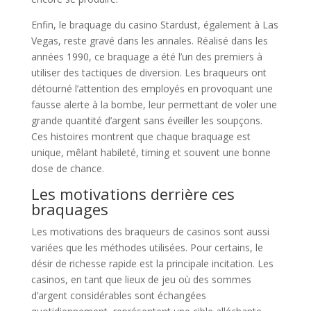
Enfin, le braquage du casino Stardust, également à Las
Vegas, reste gravé dans les annales. Réalisé dans les
années 1990, ce braquage a été l’un des premiers à
utiliser des tactiques de diversion. Les braqueurs ont
détourné l’attention des employés en provoquant une
fausse alerte à la bombe, leur permettant de voler une
grande quantité d’argent sans éveiller les soupçons.
Ces histoires montrent que chaque braquage est
unique, mêlant habileté, timing et souvent une bonne
dose de chance.
Les motivations derrière ces
braquages
Les motivations des braqueurs de casinos sont aussi
variées que les méthodes utilisées. Pour certains, le
désir de richesse rapide est la principale incitation. Les
casinos, en tant que lieux de jeu où des sommes
d’argent considérables sont échangées