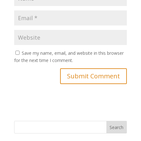
Save my name, email, and website in this browser
for the next time I comment.
Search