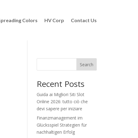
Spreading Colors
HV Corp
Contact Us
Search
Recent Posts
Guida ai Migliori Siti Slot
Online 2026: tutto ciò che
devi sapere per iniziare
Finanzmanagement im
Glücksspiel Strategien für
nachhaltigen Erfolg