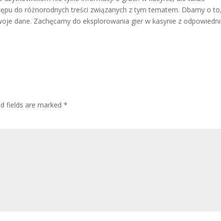
ępu do różnorodnych treści związanych z tym tematem. Dbamy o to
 twoje dane. Zachęcamy do eksplorowania gier w kasynie z odpowiedn
ed fields are marked
*