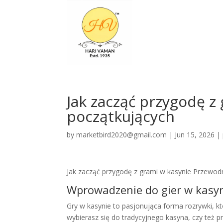
Jak zacząć przygodę z
początkujących
by
marketbird2020@gmail.com
|
Jun 15, 2026
|
Jak zacząć przygodę z grami w kasynie Przewodn
Wprowadzenie do gier w kasy
Gry w kasynie to pasjonująca forma rozrywki, kt
wybierasz się do tradycyjnego kasyna, czy też p