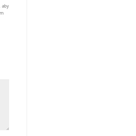
, aby
im