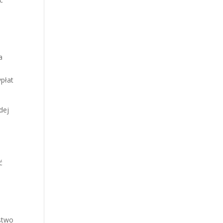
a
z
ypłat
dej
ć
stwo