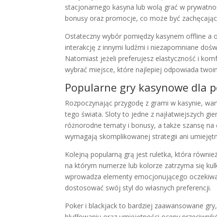
stacjonarnego kasyna lub wolą grać w prywatno
bonusy oraz promocje, co może być zachęcające
Ostateczny wybór pomiędzy kasynem offline a onli
interakcję z innymi ludźmi i niezapomniane doś
Natomiast jeżeli preferujesz elastyczność i ko
wybrać miejsce, które najlepiej odpowiada two
Popularne gry kasynowe dla p
Rozpoczynając przygodę z grami w kasynie, wa
tego świata. Sloty to jedne z najłatwiejszych gi
różnorodne tematy i bonusy, a także szansę na 
wymagają skomplikowanej strategii ani umiejętn
Kolejną popularną grą jest ruletka, która równi
na którym numerze lub kolorze zatrzyma się kulk
wprowadza elementy emocjonującego oczekiwan
dostosować swój styl do własnych preferencji.
Poker i blackjack to bardziej zaawansowane gry
bluffowaniu oraz umiejętności oceny przeciwnik