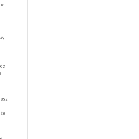
jne
aby
 do
e
iasz,
oże
ć