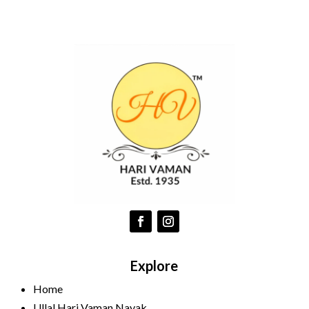
Explore
Home
Ullal Hari Vaman Nayak