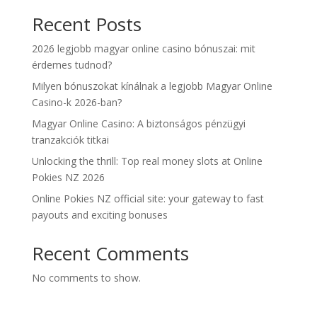
Recent Posts
2026 legjobb magyar online casino bónuszai: mit
érdemes tudnod?
Milyen bónuszokat kínálnak a legjobb Magyar Online
Casino-k 2026-ban?
Magyar Online Casino: A biztonságos pénzügyi
tranzakciók titkai
Unlocking the thrill: Top real money slots at Online
Pokies NZ 2026
Online Pokies NZ official site: your gateway to fast
payouts and exciting bonuses
Recent Comments
No comments to show.