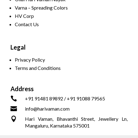
Varna – Spreading Colors
HV Corp
Contact Us
Legal
Privacy Policy
Terms and Conditions
Address

+91 91481 89892 / +91 91088 79565

info@harivaman.com

Hari Vaman, Bhavanthi Street, Jewellery Ln,
Mangaluru, Karnataka 575001