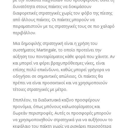
δυνατότητα στους παίκτες να δοκιμάσουν
διαφορετικές στρατηγικές χωρίς τον φόβο της πίεσης
από άλλους παίκτες. Οι παίκτες μπορούν να
πειραματιστούν με τις στρατηγικές τους σε πιο χαλαρό
περιβάλλον.
Μια δημοφιλής στρατηγική είναι η χρήση του
συστήματος Martingale, το οποίο προτείνει την
αύξηση του πονταρίσματος κάθε φορά που χάνετε. Αν
και μπορεί να φέρει βραχυπρόθεσμες νίκες, είναι
επίσης πολύ επικίνδυνο, καθώς μπορεί γρήγορα να
οδηγήσει σε σημαντικές απώλειες. Οι παίκτες θα
πρέπει να είναι προσεκτικοί και να χρησιμοποιούν
τέτοιες στρατηγικές με μέτρο.
Επιπλέον, τα διαδικτυακά καζίνο προσφέρουν
προνόμια, όπως μπόνους καλωσορίσματος και
δωρεάν περιστροφές. Αυτές οι προσφορές μπορούν
να χρησιμοποιηθούν στρατηγικά για να αυξήσουν το
κεφάλαιο του παίκτη χωρίς να ρισκάρει περισσότερα