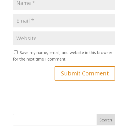
Save my name, email, and website in this browser
for the next time I comment.
Search