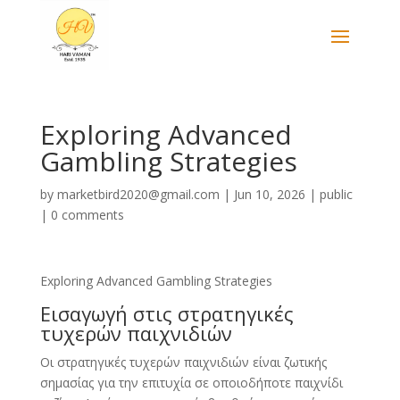
Exploring Advanced
Gambling Strategies
by
marketbird2020@gmail.com
|
Jun 10, 2026
|
public
|
0 comments
Exploring Advanced Gambling Strategies
Εισαγωγή στις στρατηγικές
τυχερών παιχνιδιών
Οι στρατηγικές τυχερών παιχνιδιών είναι ζωτικής
σημασίας για την επιτυχία σε οποιοδήποτε παιχνίδι