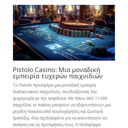
Pistolo Casino: Μια μοναδική
εμπειρία τυχερών παιχνιδιών
Το Pistolo προσφέρει μια μοναδική εμπειρία
διαδικτυακού παιχνιδιού, συνδυάζοντας την
ψυχαγωγία με την ασφάλεια. Με πάνω από 11.000
παιχνίδια, οι παίκτες μπορούν να εξερευνήσουν μια
μεγάλη ποικιλία από κουλοχέρηδες και ζωντανά
τραπέζια, όλα σχεδιασμένα για να ικανοποιούν τις
ανάγκες και τις προτιμήσεις τους. Η πλατφόρμα