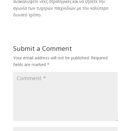
ανακαλύψετε νέες στρατηγικές και να ζήσετε την
αγωνία των τυχερών παιχνιδιών με τον καλύτερο
δυνατό τρόπο.
Submit a Comment
Your email address will not be published.
Required
fields are marked
*