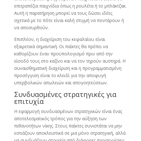
επιτραπέζια παιχνίδια όπως η ρουλέτα ή το μπλάκτζακ.
Αυτή η παρατήρηση μπορεί να τους δώσει ιδέες
σχετικά με το πότε είναι καλή στιγμή να ποντάρουν ή
να αποσυρθούν.
Επιπλέον, η διαχείριση του κεφαλαίου είναι
εξαιρετικά σημαντική. Οι παίκτες θα πρέπει να
καθορίζουν έναν προϋπολογισμό πριν από την
είσοδό τους στο καζίνο και να τον τηρούν αυστηρά. Η
συναισθηματική διαχείριση και η προγραμματισμένη
προσέγγιση είναι το κλειδί για την αποφυγή
υπερβολικών απωλειών και απογοητεύσεων.
Συνδυασμένες στρατηγικές για
επιτυχία
Η εφαρμογή συνδυασμένων στρατηγικών είναι ένας
αποτελεσματικός τρόπος για την αύξηση των
πιθανοτήτων νίκης. Στους παίκτες συνιστάται να μην
εστιάζουν αποκλειστικά σε μια μόνο στρατηγική, αλλά
να συνδυάζουν στοιχεία από διάφορες προσεγγίσεις.