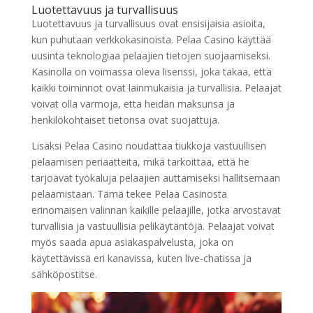
Luotettavuus ja turvallisuus
Luotettavuus ja turvallisuus ovat ensisijaisia asioita,
kun puhutaan verkkokasinoista. Pelaa Casino käyttää
uusinta teknologiaa pelaajien tietojen suojaamiseksi.
Kasinolla on voimassa oleva lisenssi, joka takaa, että
kaikki toiminnot ovat lainmukaisia ja turvallisia. Pelaajat
voivat olla varmoja, että heidän maksunsa ja
henkilökohtaiset tietonsa ovat suojattuja.
Lisäksi Pelaa Casino noudattaa tiukkoja vastuullisen
pelaamisen periaatteita, mikä tarkoittaa, että he
tarjoavat työkaluja pelaajien auttamiseksi hallitsemaan
pelaamistaan. Tämä tekee Pelaa Casinosta
erinomaisen valinnan kaikille pelaajille, jotka arvostavat
turvallisia ja vastuullisia pelikäytäntöjä. Pelaajat voivat
myös saada apua asiakaspalvelusta, joka on
käytettävissä eri kanavissa, kuten live-chatissa ja
sähköpostitse.