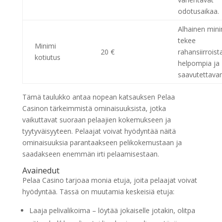
odotusaikaa.
Alhainen mini
tekee
Minimi
20 €
rahansiirroist
kotiutus
helpompia ja
saavutettava
Tämä taulukko antaa nopean katsauksen Pelaa
Casinon tärkeimmistä ominaisuuksista, jotka
vaikuttavat suoraan pelaajien kokemukseen ja
tyytyväisyyteen. Pelaajat voivat hyödyntää näitä
ominaisuuksia parantaakseen pelikokemustaan ja
saadakseen enemmän irti pelaamisestaan.
Avainedut
Pelaa Casino tarjoaa monia etuja, joita pelaajat voivat
hyödyntää. Tässä on muutamia keskeisiä etuja:
Laaja pelivalikoima – löytää jokaiselle jotakin, olitpa