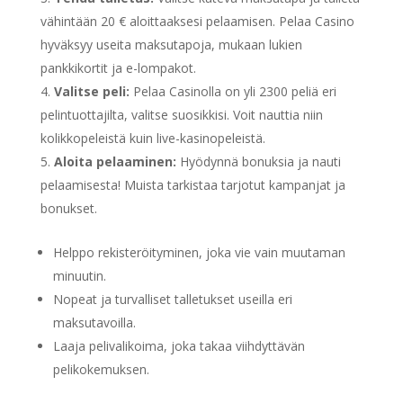
vähintään 20 € aloittaaksesi pelaamisen. Pelaa Casino
hyväksyy useita maksutapoja, mukaan lukien
pankkikortit ja e-lompakot.
Valitse peli:
Pelaa Casinolla on yli 2300 peliä eri
pelintuottajilta, valitse suosikkisi. Voit nauttia niin
kolikkopeleistä kuin live-kasinopeleistä.
Aloita pelaaminen:
Hyödynnä bonuksia ja nauti
pelaamisesta! Muista tarkistaa tarjotut kampanjat ja
bonukset.
Helppo rekisteröityminen, joka vie vain muutaman
minuutin.
Nopeat ja turvalliset talletukset useilla eri
maksutavoilla.
Laaja pelivalikoima, joka takaa viihdyttävän
pelikokemuksen.