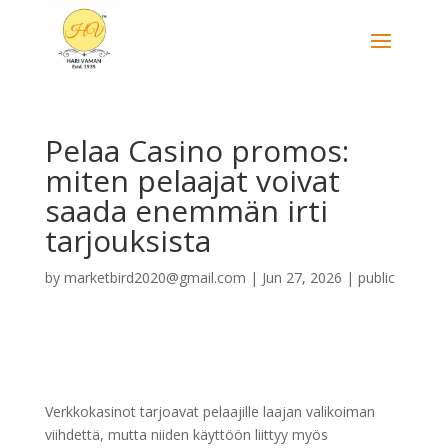
Pelaa Casino promos:
miten pelaajat voivat
saada enemmän irti
tarjouksista
by
marketbird2020@gmail.com
|
Jun 27, 2026
|
public
Verkkokasinot tarjoavat pelaajille laajan valikoiman
viihdettä, mutta niiden käyttöön liittyy myös