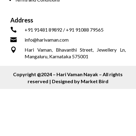
Address

+91 91481 89892 / +91 91088 79565

info@harivaman.com

Hari Vaman, Bhavanthi Street, Jewellery Ln,
Mangaluru, Karnataka 575001
Copyright @2024 – Hari Vaman Nayak – All rights
reserved | Designed by
Market Bird